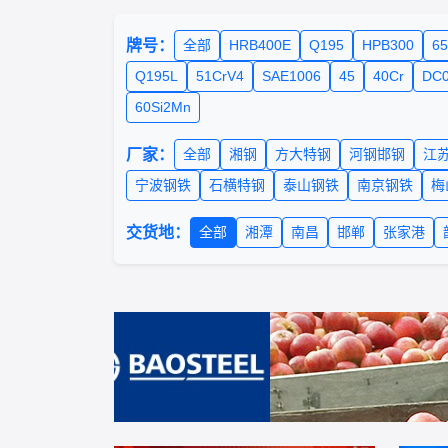
牌号：
全部
HRB400E
Q195
HPB300
6
Q195L
51CrV4
SAE1006
45
40Cr
DC
60Si2Mn
厂家：
全部
湘钢
方大特钢
河钢邯钢
江
宁波钢铁
石横特钢
泰山钢铁
南京钢铁
梅
交货地：
全部
湘潭
南昌
邯郸
张家港