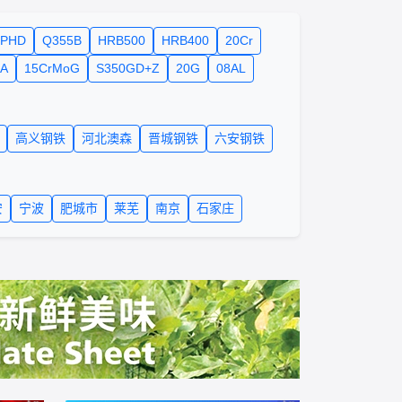
SPHD
Q355B
HRB500
HRB400
20Cr
A
15CrMoG
S350GD+Z
20G
08AL
高义钢铁
河北澳森
晋城钢铁
六安钢铁
安
宁波
肥城市
莱芜
南京
石家庄