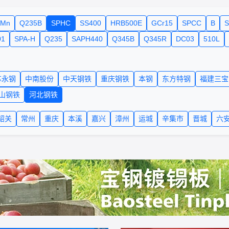
5Mn
Q235B
SPHC
SS400
HRB500E
GCr15
SPCC
B
01
SPA-H
Q235
SAPH440
Q345B
Q345R
DC03
510L
苏永钢
中南股份
中天钢铁
重庆钢铁
本钢
东方特钢
福建三宝
山钢铁
河北钢铁
韶关
常州
重庆
本溪
嘉兴
漳州
运城
辛集市
晋城
六