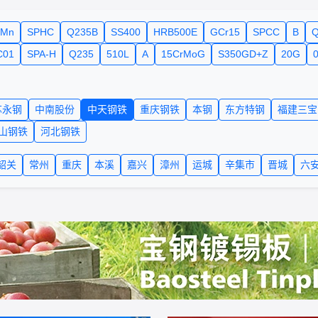
5Mn
SPHC
Q235B
SS400
HRB500E
GCr15
SPCC
B
Q
C01
SPA-H
Q235
510L
A
15CrMoG
S350GD+Z
20G
苏永钢
中南股份
中天钢铁
重庆钢铁
本钢
东方特钢
福建三宝
山钢铁
河北钢铁
韶关
常州
重庆
本溪
嘉兴
漳州
运城
辛集市
晋城
六