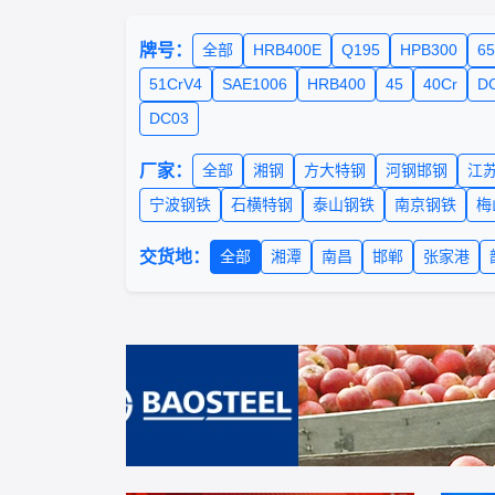
牌号：
全部
HRB400E
Q195
HPB300
6
51CrV4
SAE1006
HRB400
45
40Cr
D
DC03
厂家：
全部
湘钢
方大特钢
河钢邯钢
江
宁波钢铁
石横特钢
泰山钢铁
南京钢铁
梅
交货地：
全部
湘潭
南昌
邯郸
张家港