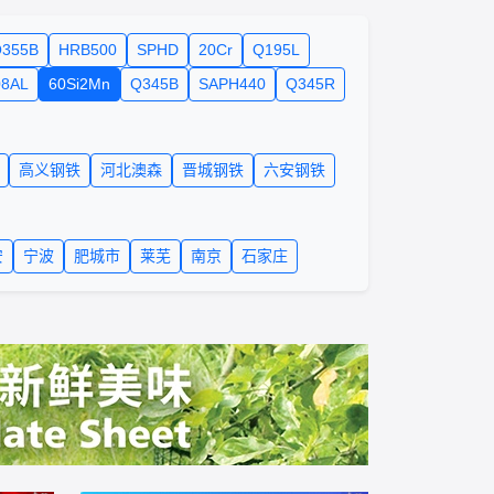
355B
HRB500
SPHD
20Cr
Q195L
08AL
60Si2Mn
Q345B
SAPH440
Q345R
高义钢铁
河北澳森
晋城钢铁
六安钢铁
安
宁波
肥城市
莱芜
南京
石家庄