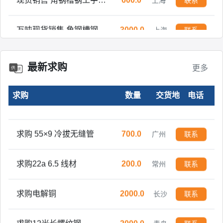
万吨现货销售 角钢槽钢工字钢H型钢方管焊管镀锌管开平板中板
3000.0
上海
联系
求购 金刚网纱窗门型材 铝型材
1.0
舟山
联系
最新求购
更多
求购T10A碳素工具钢
5.0
广州
联系
求购
数量
交货地
电话
求购 镀锌钢带 0.25-0.8
160.0
成都
联系
求购 55×9 冷拔无缝管
700.0
广州
联系
求购22a 6.5 线材
200.0
常州
联系
求购电解铜
2000.0
长沙
联系
求购12米长螺纹钢
2000.0
青岛
联系