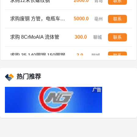
求购废钢 方管，电瓶车架子，送到自提均可，过磅打款
5000.0
亳州
联系
求购 8CrMoAlA 流体管
300.0
聊城
联系
求购 35 140圆钢 150圆钢
3.0
聊城
联系
热门推荐