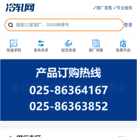
✓
✓
钢厂直售
专业服务
·
登录
快速求购
发布供求
现货资源
钢厂预售
免费开店