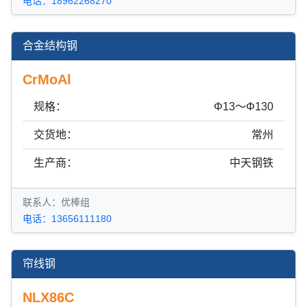
电话：18962268270
合金结构钢
CrMoAl
规格：
Φ13～Φ130
交货地：
常州
生产商：
中天钢铁
联系人：优棒组
电话：13656111180
帘线钢
NLX86C