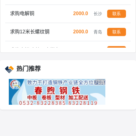
求购电解铜
2000.0
长沙
联系
求购12米长螺纹钢
2000.0
青岛
联系
求购废钢 方管，电瓶车架子，送到自提均可，过磅打款
5000.0
亳州
联系
求购 8CrMoAlA 流体管
300.0
聊城
联系
热门推荐
求购 35 140圆钢 150圆钢
3.0
聊城
联系