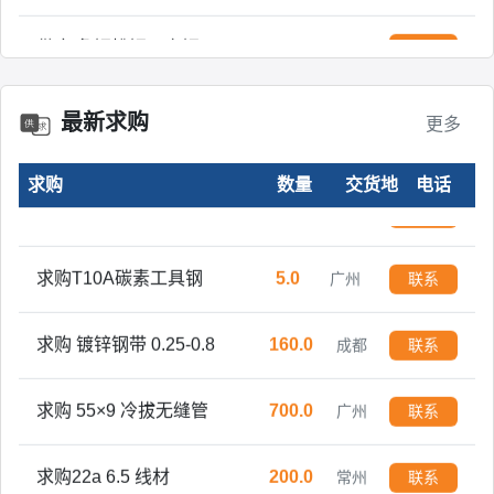
供应 角钢槽钢工字钢Ｈ型钢方管 焊管 镀锌管
500.0
上海
联系
现货销售 角钢槽钢工字钢H型钢方管焊管镀锌管开平板中板
600.0
上海
联系
最新求购
更多
万吨现货销售 角钢槽钢工字钢H型钢方管焊管镀锌管开平板中板
3000.0
上海
联系
求购
数量
交货地
电话
求购 金刚网纱窗门型材 铝型材
1.0
舟山
联系
求购T10A碳素工具钢
5.0
广州
联系
求购 镀锌钢带 0.25-0.8
160.0
成都
联系
求购 55×9 冷拔无缝管
700.0
广州
联系
求购22a 6.5 线材
200.0
常州
联系