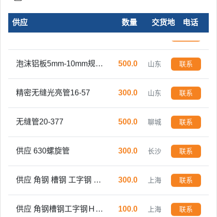
供应
数量
交货地
电话
镀铝锌板有色耐指纹
10000.0
唐山丰南
联系
泡沫铝板5mm-10mm规格可定制
500.0
山东
联系
精密无缝光亮管16-57
300.0
山东
联系
无缝管20-377
500.0
聊城
联系
供应 630螺旋管
300.0
长沙
联系
供应 角钢 槽钢 工字钢 Ｈ型钢 方管 焊管 镀锌管
300.0
上海
联系
供应 角钢槽钢工字钢Ｈ型钢方管 焊管 镀锌管
100.0
上海
联系